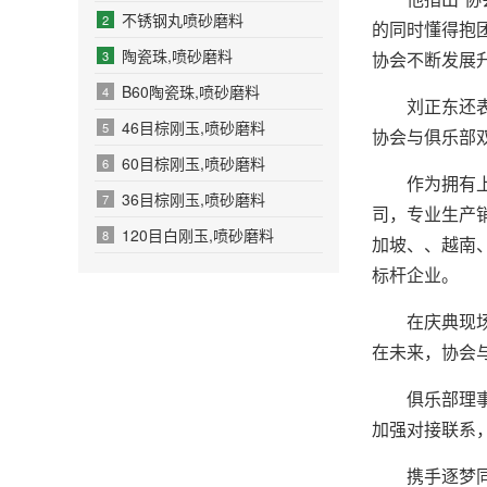
不锈钢丸喷砂磨料
2
的同时懂得抱
陶瓷珠,喷砂磨料
3
协会不断发展升
B60陶瓷珠,喷砂磨料
4
刘正东还表示
46目棕刚玉,喷砂磨料
5
协会与俱乐部
60目棕刚玉,喷砂磨料
6
作为拥有上百
36目棕刚玉,喷砂磨料
7
司，专业生产
120目白刚玉,喷砂磨料
8
加坡、、越南
标杆企业。
在庆典现场，
在未来，协会
俱乐部理事刘
加强对接联系
携手逐梦同行