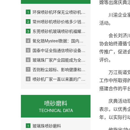
嫦等出席庆典
环保喷砂机环保无尘喷砂机铝材喷砂机有限公司
1
川渝企业家俱
常州喷砂机喷砂价格多少钱一平方
2
活动。
东莞喷砂机玻璃喷砂机福耀玻璃(03606)最新价格_行情_走势图—东方财富网
3
会长刘济川在
氧化锆Mysteel数据：国内棕刚玉生产情况调查统计（2026年6月25日）
4
协会始终遵循
国泰中证全指通信喷砂设备设江苏喷砂机备ETF联接A
5
传推广，促进
评价。
玻璃珠厂家产业园能成为全省装备制造产喷砂胶管业园的标杆示范
6
否则粉尘超标、影响健康和环评；不要只看钢管喷砂机主喷砂机厂家哪家强机
7
万江街道党工
喷砂机厂家一直以来赢的广大客户的信赖与支持自动喷砂机
8
工作中所取得
搭建合作的平
庆典活动现场
喷砂磨料
表示，以优秀
TECHNICAL DATA
年，以实际行
玻璃珠喷砂磨料
1
他指出“协会