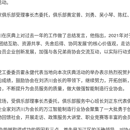
活动。
乐部受理事长杰委托，俱乐部黄定普、刘勇、吴小琴、陈红、
庆典上对过去一年的工作做了总结发言，他指出，2021年对
“团结互助、资源共享、先舍后得、协同发展”的核心价值观，走
会员企业创新发展，加强与各兄弟商协会交流互动，以实际行动
委委员霍永健代表当地向本次庆典活动的举办表示热烈祝贺并
的成绩，鼓励协会在刘济川会长的带领下，继续努力，开拓创新
台，不断提升为会员服务的质量，做大做强智能制造行业协会。
，受俱乐部理事长杰委托，俱乐部服务中心班长刘正东代表俱
企业家刘济川为会长的万江智能制造行业协会聚集了一大批勇于
动回馈社会，开展走访、政策服务大讲堂、职业竞赛等丰富的会
能够取得成功的原因有三点，首先是万江区的正确领导，对协