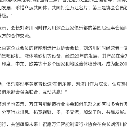
团发展，珍惜命运共同体，共同打造万江名片；第三是协会会员
级。”
，会长刘济川同时作为川渝企业家俱乐部的第四届理事会顾问
双方的合作交流。
家企业会员的智能制造行业协会会长，刘济川同时经营着一家
销售
喷砂机
、
液体喷砂机
等设备，经过23年的发展，其产品在全
、印度、中东、欧美等十多个国家和地区液体喷砂机。成为超20
俱乐部理事黄定普说道“在俱乐部，刘济川作为院长，认真热
与俱乐部会强强联合，互动共赢！”
勇也表示，万江智能制造行业协会和俱乐部之间有很多合作基
，分享行业讯息、拓宽视野、多，多交流，加深了解、共赢发展
，共创辉煌未来！祝愿万江智能制造行业协会在会长刘济川的